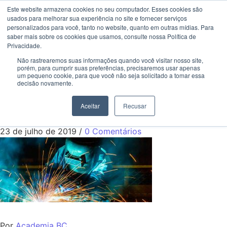
Este website armazena cookies no seu computador. Esses cookies são
usados ​​para melhorar sua experiência no site e fornecer serviços
personalizados para você, tanto no website, quanto em outras mídias. Para
saber mais sobre os cookies que usamos, consulte nossa Política de
Privacidade.
Vagas para soldador e
Não rastrearemos suas informações quando você visitar nosso site,
porém, para cumprir suas preferências, precisaremos usar apenas
mecanico com otimos
um pequeno cookie, para que você não seja solicitado a tomar essa
decisão novamente.
salarios e beneficios
Aceitar
Recusar
23 de julho de 2019
/
0 Comentários
Por
Academia BC