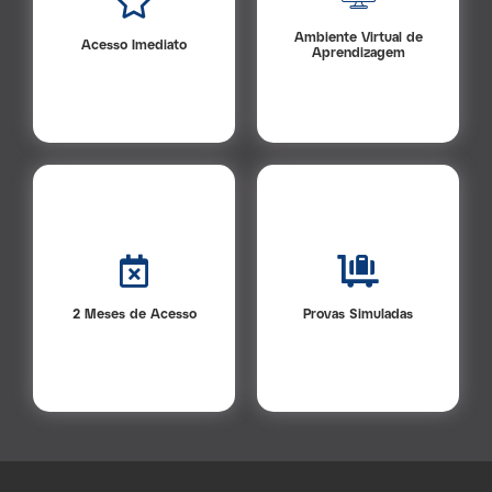
com muitos recursos
momento da sua matrícula.
educacionais.
Ambiente Virtual de
Acesso Imediato
Aprendizagem
Provas Simuladas
2 Meses de Acesso
Questões de Provas das
Mais tempo de acesso a
Entidades Certificadoras
plataforma.
(Escolas Técnicas).
2 Meses de Acesso
Provas Simuladas