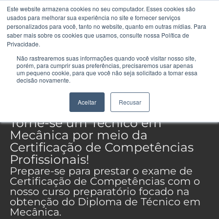
Este website armazena cookies no seu computador. Esses cookies são
usados ​​para melhorar sua experiência no site e fornecer serviços
personalizados para você, tanto no website, quanto em outras mídias. Para
saber mais sobre os cookies que usamos, consulte nossa Política de
Privacidade.
Não rastrearemos suas informações quando você visitar nosso site,
porém, para cumprir suas preferências, precisaremos usar apenas
um pequeno cookie, para que você não seja solicitado a tomar essa
decisão novamente.
Preparatório para
Certificação de Competências
Profissionais
em Mecânica
Aceitar
Recusar
Torne-se um Técnico em
Mecânica por meio da
Certificação de Competências
Profissionais!
Prepare-se para prestar o exame de
Certificação de Competências com o
nosso curso preparatório focado na
obtenção do Diploma de Técnico em
Mecânica.