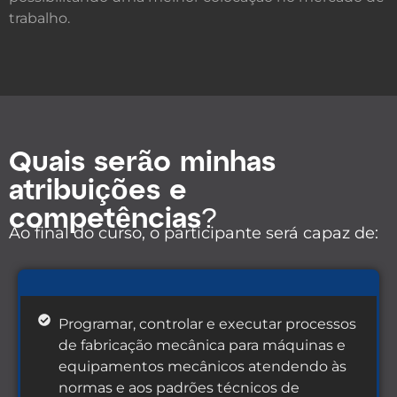
trabalho.
Quais ser
ã
o minhas
atribui
çõ
es e
compet
ê
ncias?
Ao final do curso, o participante será capaz de:
Programar, controlar e executar processos
de fabricação mecânica para máquinas e
equipamentos mecânicos atendendo às
normas e aos padrões técnicos de