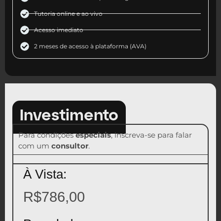
Tutoria online e ao vivo
Acesso imediato
2 meses de acesso à plataforma (AVA)
Investimento
Para condições
especiais
, inscreva-se para falar
com um
consultor
.
À Vista:
R$786,00