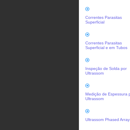
Correntes Parasitas
Superficial
Correntes Parasitas
Superficial e em Tubos
Inspeção de Solda por
Ultrassom
Medição de Espessura 
Ultrassom
Ultrassom Phased Array