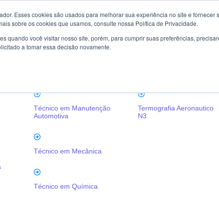
or. Esses cookies são usados ​​para melhorar sua experiência no site e fornecer s
mais sobre os cookies que usamos, consulte nossa Política de Privacidade.
la
Certificação de
Aeronáutico
s quando você visitar nosso site, porém, para cumprir suas preferências, preci
Competências
olicitado a tomar essa decisão novamente.
Ultrassom Phased Array
m
Técnico em Eletrotécnica
Aeronáutico
Técnico em Manutenção
Termografia Aeronautico
Automotiva
N3
Técnico em Mecânica
s
Técnico em Química