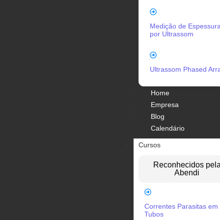
Medição de Espessur
por Ultrassom
Ultrassom Phased Arr
Home
Empresa
Blog
Calendário
Cursos
Reconhecidos pel
Abendi
Correntes Parasitas em
Tubos