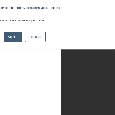
erviços personalizados para você, tanto no
Área do Aluno
Treinamentos em
saremos usar apenas um pequeno
Conformidade com as
Normas NAS410 (AIA)
e SNT-TC-1A (ASNT)
Aceitar
Recusar
Em breve...