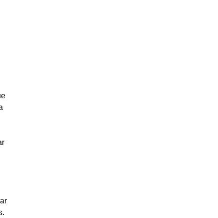
ue
a
ar
ar
s.