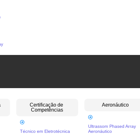
a
ay
a
Certificação de
Aeronáutico
Competências
Ultrassom Phased Array
Técnico em Eletrotécnica
Aeronáutico