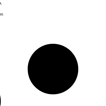
a,
um