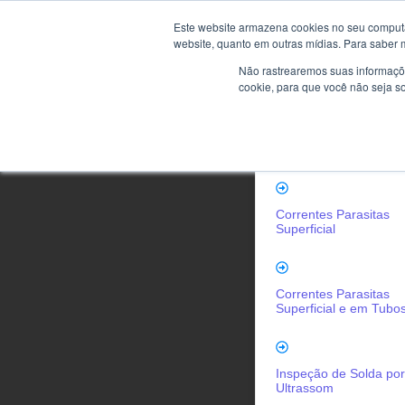
Cursos
Este website armazena cookies no seu computad
website, quanto em outras mídias. Para saber 
Reconhecidos pe
Não rastrearemos suas informaçõe
Abendi
cookie, para que você não seja s
Correntes Parasitas e
Tubos
Correntes Parasitas
Superficial
Correntes Parasitas
Superficial e em Tubo
Inspeção de Solda por
Ultrassom