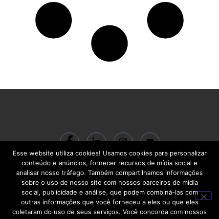
Esse website utiliza cookies! Usamos cookies para personalizar
© 2024 ACADEMIA BC Gestão do Conhecimento LTDA | CNPJ:
conteúdo e anúncios, fornecer recursos de mídia social e
22.713.710/0001-00 | R. Santa Quitéria, 541 – Carlos Prates | Belo Horizonte
analisar nosso tráfego. Também compartilhamos informações
– MG | CEP 30710-460
sobre o uso de nosso site com nossos parceiros de mídia
social, publicidade e análise, que podem combiná-las com
outras informações que você forneceu a eles ou que eles
coletaram do uso de seus serviços. Você concorda com nossos