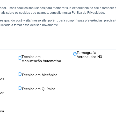
or. Esses cookies são usados ​​para melhorar sua experiência no site e fornecer s
mais sobre os cookies que usamos, consulte nossa Política de Privacidade.
s quando você visitar nosso site, porém, para cumprir suas preferências, preci
la
Certificação de
Aeronáutico
olicitado a tomar essa decisão novamente.
Competências
Ultrassom Phased Arra
s em
Técnico em
Aeronáutico
Eletrotécnica
Termografia
Técnico em
Aeronautico N3
Manutenção Automotiva
Técnico em Mecânica
bos
Técnico em Química
or
ura