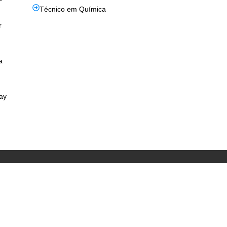
Técnico em Química
r
a
ay