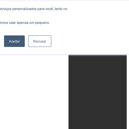
erviços personalizados para você, tanto no
Área do Aluno
saremos usar apenas um pequeno
Treinamentos em
Conformidade com as
Normas NAS410 (AIA)
e SNT-TC-1A (ASNT)
y
Aceitar
Recusar
Em breve...