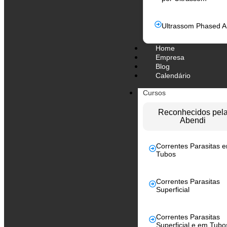
Ultrassom Phased A
Home
Empresa
Blog
Calendário
Cursos
Reconhecidos pel
Abendi
Correntes Parasitas 
Tubos
Correntes Parasitas
Superficial
Correntes Parasitas
Superficial e em Tubo