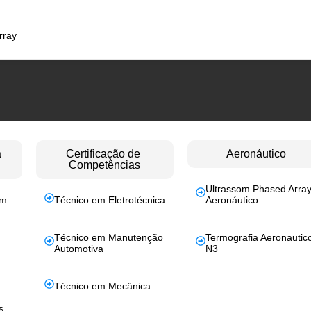
rray
a
Certificação de
Aeronáutico
Competências
Ultrassom Phased Arra
em
Técnico em Eletrotécnica
Aeronáutico
Técnico em Manutenção
Termografia Aeronautic
Automotiva
N3
Técnico em Mecânica
s