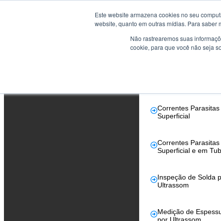
Este website armazena cookies no seu computad
Cursos
website, quanto em outras mídias. Para saber 
Não rastrearemos suas informaçõe
Reconhecidos pe
cookie, para que você não seja s
Abendi
Correntes Parasita
Tubos
Correntes Parasitas
Superficial
Correntes Parasitas
Superficial e em Tu
Inspeção de Solda p
Ultrassom
Medição de Espess
por Ultrassom