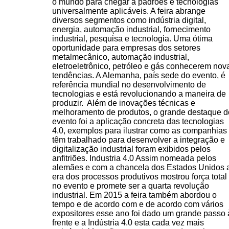
o mundo para chegar a padrões e tecnologias
universalmente aplicáveis. A feira abrange
diversos segmentos como indústria digital,
energia, automação industrial, fornecimento
industrial, pesquisa e tecnologia. Uma ótima
oportunidade para empresas dos setores
metalmecânico, automação industrial,
eletroeletrônico, petróleo e gás conhecerem nov
tendências. A Alemanha, país sede do evento, é
referência mundial no desenvolvimento de
tecnologias e está revolucionando a maneira de
produzir. Além de inovações técnicas e
melhoramento de produtos, o grande destaque d
evento foi a aplicação concreta das tecnologias
4.0, exemplos para ilustrar como as companhias
têm trabalhado para desenvolver a integração e
digitalização industrial foram exibidos pelos
anfitriões. Industria 4.0 Assim nomeada pelos
alemães e com a chancela dos Estados Unidos 
era dos processos produtivos mostrou força total
no evento e promete ser a quarta revolução
industrial. Em 2015 a feira também abordou o
tempo e de acordo com e de acordo com vários
expositores esse ano foi dado um grande passo 
frente e a Indústria 4.0 esta cada vez mais