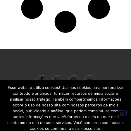
Esse website utiliza cookies! Usamos cookies para personalizar
© 2024 ACADEMIA BC Gestão do Conhecimento LTDA | CNPJ:
conteúdo e anúncios, fornecer recursos de mídia social e
22.713.710/0001-00 | R. Santa Quitéria, 541 – Carlos Prates | Belo Horizonte
analisar nosso tráfego. Também compartilhamos informações
– MG | CEP 30710-460
sobre o uso de nosso site com nossos parceiros de mídia
social, publicidade e análise, que podem combiná-las com
outras informações que você forneceu a eles ou que eles
coletaram do uso de seus serviços. Você concorda com nossos
cookies se continuar a usar nosso site.