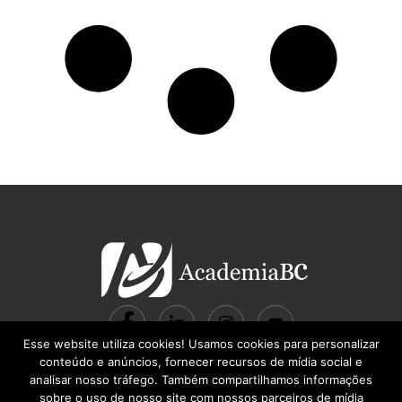
Esse website utiliza cookies! Usamos cookies para personalizar
© 2024 ACADEMIA BC Gestão do Conhecimento LTDA | CNPJ:
conteúdo e anúncios, fornecer recursos de mídia social e
22.713.710/0001-00 | R. Santa Quitéria, 541 – Carlos Prates | Belo Horizonte
analisar nosso tráfego. Também compartilhamos informações
– MG | CEP 30710-460
sobre o uso de nosso site com nossos parceiros de mídia