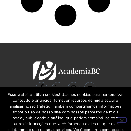
Esse website utiliza cookies! Usamos cookies para personalizar
© 2024 ACADEMIA BC Gestão do Conhecimento LTDA | CNPJ:
conteúdo e anúncios, fornecer recursos de mídia social e
22.713.710/0001-00 | R. Santa Quitéria, 541 – Carlos Prates | Belo Horizonte –
analisar nosso tráfego. Também compartilhamos informações
MG | CEP 30710-460
sobre o uso de nosso site com nossos parceiros de mídia
social, publicidade e análise, que podem combiná-las com
outras informações que você forneceu a eles ou que eles
coletaram do uso de seus serviços. Você concorda com nossos