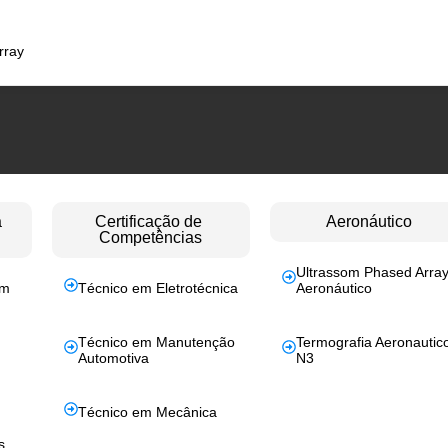
rray
a
Certificação de
Aeronáutico
Competências
Ultrassom Phased Arra
em
Técnico em Eletrotécnica
Aeronáutico
Técnico em Manutenção
Termografia Aeronautic
Automotiva
N3
Técnico em Mecânica
s