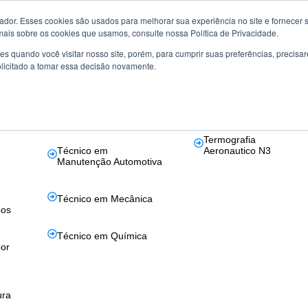
or. Esses cookies são usados ​​para melhorar sua experiência no site e fornecer s
mais sobre os cookies que usamos, consulte nossa Política de Privacidade.
s quando você visitar nosso site, porém, para cumprir suas preferências, preci
la
Certificação de
Aeronáutico
olicitado a tomar essa decisão novamente.
Competências
Ultrassom Phased Arra
s em
Técnico em
Aeronáutico
Eletrotécnica
Termografia
Técnico em
Aeronautico N3
Manutenção Automotiva
Técnico em Mecânica
bos
Técnico em Química
or
ura