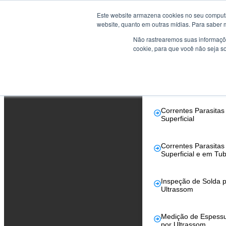
Este website armazena cookies no seu computad
Cursos
website, quanto em outras mídias. Para saber 
Não rastrearemos suas informaçõe
Reconhecidos pe
cookie, para que você não seja s
Abendi
Correntes Parasita
Tubos
Correntes Parasitas
Superficial
Correntes Parasitas
Superficial e em Tu
Inspeção de Solda p
Ultrassom
Medição de Espess
por Ultrassom