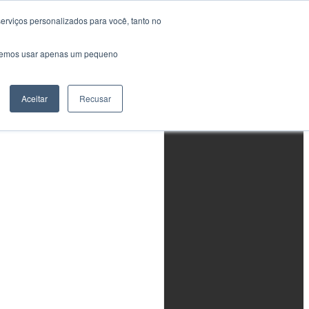
erviços personalizados para você, tanto no
Área do Aluno
saremos usar apenas um pequeno
Treinamentos em
Conformidade com as
Normas NAS410 (AIA)
e SNT-TC-1A (ASNT)
y
Aceitar
Recusar
Em breve...