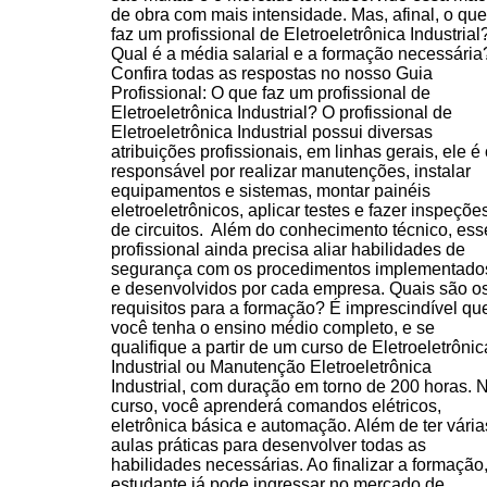
de obra com mais intensidade. Mas, afinal, o que
faz um profissional de Eletroeletrônica Industrial
Qual é a média salarial e a formação necessária
Confira todas as respostas no nosso Guia
Profissional: O que faz um profissional de
Eletroeletrônica Industrial? O profissional de
Eletroeletrônica Industrial possui diversas
atribuições profissionais, em linhas gerais, ele é
responsável por realizar manutenções, instalar
equipamentos e sistemas, montar painéis
eletroeletrônicos, aplicar testes e fazer inspeçõe
de circuitos. Além do conhecimento técnico, ess
profissional ainda precisa aliar habilidades de
segurança com os procedimentos implementado
e desenvolvidos por cada empresa. Quais são o
requisitos para a formação? É imprescindível qu
você tenha o ensino médio completo, e se
qualifique a partir de um curso de Eletroeletrônic
Industrial ou Manutenção Eletroeletrônica
Industrial, com duração em torno de 200 horas. 
curso, você aprenderá comandos elétricos,
eletrônica básica e automação. Além de ter vária
aulas práticas para desenvolver todas as
habilidades necessárias. Ao finalizar a formação,
estudante já pode ingressar no mercado de