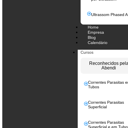
Ultrassom Phased A
Home
Empresa
Blog
Calendário
Cursos
Reconhecidos pel
Abendi
Correntes Parasitas 
Tubos
Correntes Parasitas
Superficial
Correntes Parasitas
Superficial e em Tubo