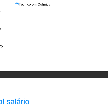
Técnico em Química
r
a
ay
al salário