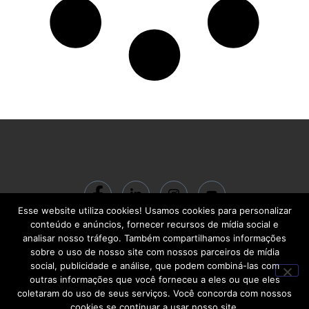
Esse website utiliza cookies! Usamos cookies para personalizar
© 2024 ACADEMIA BC Gestão do Conhecimento LTDA | CNPJ:
conteúdo e anúncios, fornecer recursos de mídia social e
22.713.710/0001-00 | R. Santa Quitéria, 541 – Carlos Prates | Belo Horizonte
analisar nosso tráfego. Também compartilhamos informações
– MG | CEP 30710-460
sobre o uso de nosso site com nossos parceiros de mídia
social, publicidade e análise, que podem combiná-las com
outras informações que você forneceu a eles ou que eles
coletaram do uso de seus serviços. Você concorda com nossos
cookies se continuar a usar nosso site.