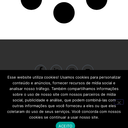
Esse website utiliza cookies! Usamos cookies para personalizar
© 2024 ACADEMIA BC Gestão do Conhecimento LTDA | CNPJ:
conteúdo e anúncios, fornecer recursos de mídia social e
22.713.710/0001-00 | R. Santa Quitéria, 541 – Carlos Prates | Belo Horizonte
analisar nosso tráfego. Também compartilhamos informações
– MG | CEP 30710-460
sobre o uso de nosso site com nossos parceiros de mídia
social, publicidade e análise, que podem combiná-las com
outras informações que você forneceu a eles ou que eles
coletaram do uso de seus serviços. Você concorda com nossos
cookies se continuar a usar nosso site.
©2024. Academia BC. Todos os diretos reservados.
ACEITO