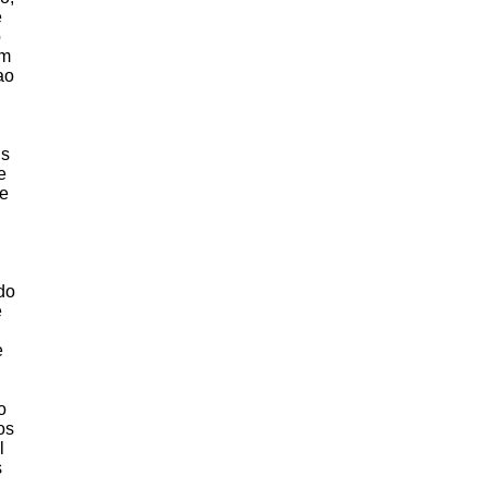
e
o
am
ao
is
e
se
do
e
e
o
os
l
s