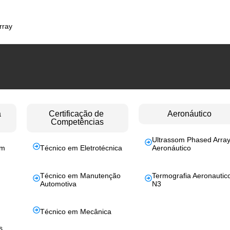
rray
a
Certificação de
Aeronáutico
Competências
Ultrassom Phased Arra
em
Técnico em Eletrotécnica
Aeronáutico
Técnico em Manutenção
Termografia Aeronautic
Automotiva
N3
Técnico em Mecânica
s