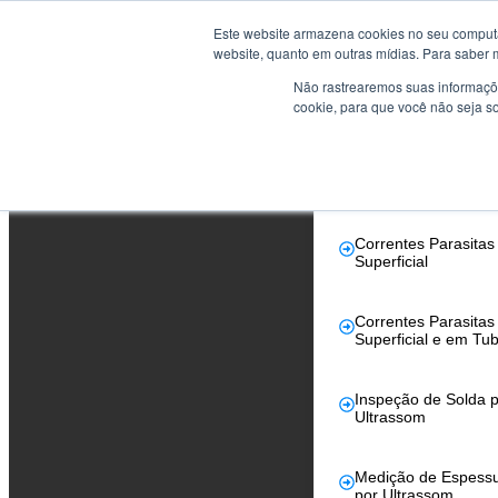
Este website armazena cookies no seu computad
Cursos
website, quanto em outras mídias. Para saber 
Não rastrearemos suas informaçõe
Reconhecidos pe
cookie, para que você não seja s
Abendi
Correntes Parasita
Tubos
Correntes Parasitas
Superficial
Correntes Parasitas
Superficial e em Tu
Inspeção de Solda p
Ultrassom
Medição de Espess
por Ultrassom