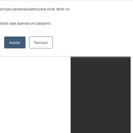
erviços personalizados para você, tanto no
Área do Aluno
saremos usar apenas um pequeno
Treinamentos em
Conformidade com as
Normas NAS410 (AIA)
e SNT-TC-1A (ASNT)
y
Aceitar
Recusar
Em breve...