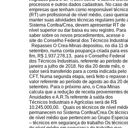
processos e outros dados cadastrais. No caso d
empresas que tenham como responsável técnic
(RT) um profissional de nível médio, caso queir
manter suas atividades técnicas regulares junto 
Sistema Confea/Crea, devem apresentar RT de
nível superior ou dar baixa eu seu registro. Para
saber sobre os novos procedimentos, acesse o
site do Conselho Federal dos Técnicos Industria
Repasses O Crea-Minas depositou, no dia 11 d
setembro, numa conta poupança criada para es
fim, R$ 1.937.278,13, para o Conselho Federal
dos Técnicos Industriais, referente ao período de
janeiro a julho de 2018. No dia 20 deste mês, o
valor será transferido para a conta indicada pelo
CFT. Numa segunda etapa, será feito o repasse 
valor referente ao período de agosto ao dia 20 d
setembro. Para o próximo ano, o Crea-Minas
calcula que a redução de receita provenientes d
Anuidades e A.R.Ts referente à saída dos
Técnicos Industriais e Agrícolas será de R$
10.245.000,00. Quais os técnicos de nível médi
permanecem no Sistema Confea/Crea Os técnic
de nível médio que pertencem ao Grupo Especia
– técnicos em segurança do trabalho Os técnico
de nível médio em segurança do trabalho que