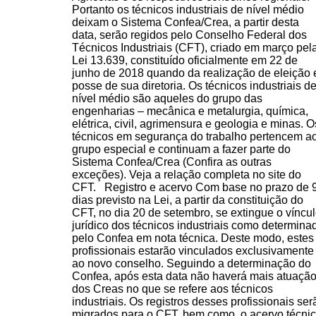
Portanto os técnicos industriais de nível médio
deixam o Sistema Confea/Crea, a partir desta
data, serão regidos pelo Conselho Federal dos
Técnicos Industriais (CFT), criado em março pel
Lei 13.639, constituído oficialmente em 22 de
junho de 2018 quando da realização de eleição 
posse de sua diretoria. Os técnicos industriais d
nível médio são aqueles do grupo das
engenharias – mecânica e metalurgia, química,
elétrica, civil, agrimensura e geologia e minas. O
técnicos em segurança do trabalho pertencem a
grupo especial e continuam a fazer parte do
Sistema Confea/Crea (Confira as outras
exceções). Veja a relação completa no site do
CFT. Registro e acervo Com base no prazo de 
dias previsto na Lei, a partir da constituição do
CFT, no dia 20 de setembro, se extingue o víncu
jurídico dos técnicos industriais como determina
pelo Confea em nota técnica. Deste modo, estes
profissionais estarão vinculados exclusivamente
ao novo conselho. Seguindo a determinação do
Confea, após esta data não haverá mais atuaçã
dos Creas no que se refere aos técnicos
industriais. Os registros desses profissionais ser
migrados para o CFT, bem como o acervo técnic