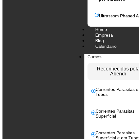
Ultrassom Phased A
Home
Empresa
Blog
Calendário
Cursos
Reconhecidos pel
Abendi
Correntes Parasitas 
Tubos
Correntes Parasitas
Superficial
Correntes Parasitas
Superficial e em Tubo