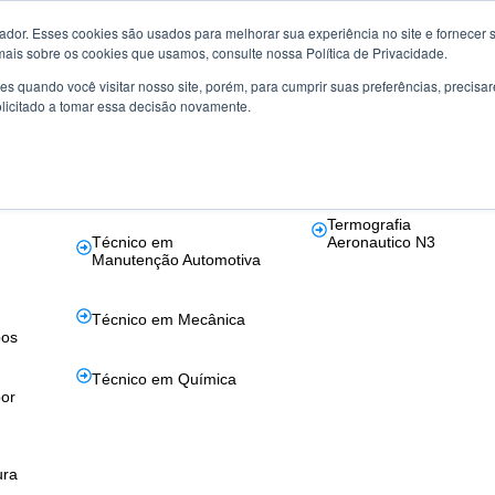
or. Esses cookies são usados ​​para melhorar sua experiência no site e fornecer s
mais sobre os cookies que usamos, consulte nossa Política de Privacidade.
s quando você visitar nosso site, porém, para cumprir suas preferências, preci
la
Certificação de
Aeronáutico
olicitado a tomar essa decisão novamente.
Competências
Ultrassom Phased Arra
s em
Técnico em
Aeronáutico
Eletrotécnica
Termografia
Técnico em
Aeronautico N3
Manutenção Automotiva
Técnico em Mecânica
bos
Técnico em Química
or
ura