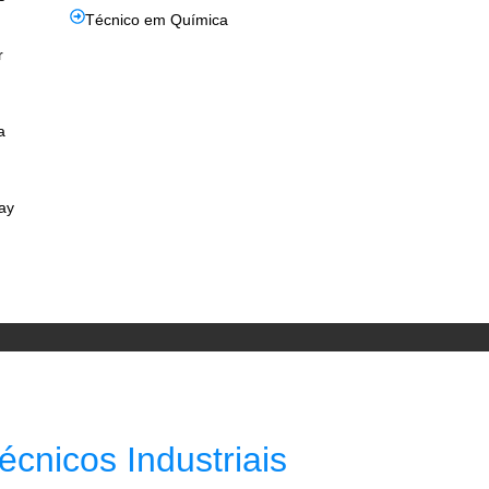
Técnico em Química
r
a
ay
cnicos Industriais