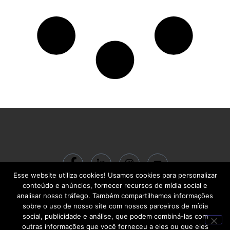
Esse website utiliza cookies! Usamos cookies para personalizar
© 2024 ACADEMIA BC Gestão do Conhecimento LTDA | CNPJ:
conteúdo e anúncios, fornecer recursos de mídia social e
22.713.710/0001-00 | R. Santa Quitéria, 541 – Carlos Prates | Belo Horizonte
analisar nosso tráfego. Também compartilhamos informações
– MG | CEP 30710-460
sobre o uso de nosso site com nossos parceiros de mídia
social, publicidade e análise, que podem combiná-las com
outras informações que você forneceu a eles ou que eles