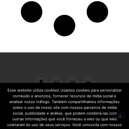
Esse website utiliza cookies! Usamos cookies para personalizar
© 2024 ACADEMIA BC Gestão do Conhecimento LTDA | CNPJ:
conteúdo e anúncios, fornecer recursos de mídia social e
22.713.710/0001-00 | R. Santa Quitéria, 541 – Carlos Prates | Belo Horizonte
analisar nosso tráfego. Também compartilhamos informações
– MG | CEP 30710-460
sobre o uso de nosso site com nossos parceiros de mídia
social, publicidade e análise, que podem combiná-las com
outras informações que você forneceu a eles ou que eles
coletaram do uso de seus serviços. Você concorda com nossos