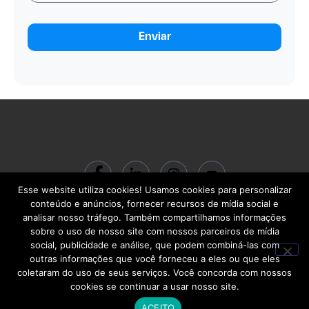
Enviar
Esse website utiliza cookies! Usamos cookies para personalizar
© 2024 ACADEMIA BC Gestão do Conhecimento LTDA | CNPJ:
conteúdo e anúncios, fornecer recursos de mídia social e
22.713.710/0001-00 | R. Santa Quitéria, 541 – Carlos Prates | Belo Horizonte
analisar nosso tráfego. Também compartilhamos informações
– MG | CEP 30710-460
sobre o uso de nosso site com nossos parceiros de mídia
social, publicidade e análise, que podem combiná-las com
outras informações que você forneceu a eles ou que eles
coletaram do uso de seus serviços. Você concorda com nossos
cookies se continuar a usar nosso site.
©2024. Academia BC. Todos os diretos reservados.
ACEITO