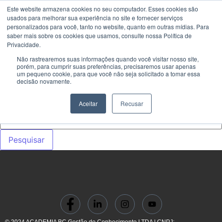
Este website armazena cookies no seu computador. Esses cookies são
usados ​​para melhorar sua experiência no site e fornecer serviços
personalizados para você, tanto no website, quanto em outras mídias. Para
saber mais sobre os cookies que usamos, consulte nossa Política de
Privacidade.
Nada encontrado!
Não rastrearemos suas informações quando você visitar nosso site,
porém, para cumprir suas preferências, precisaremos usar apenas
Nada foi encontrado com os termos da sua pesquisa.
um pequeno cookie, para que você não seja solicitado a tomar essa
decisão novamente.
Tente novamente com algumas palavras-chaves
diferentes.
Aceitar
Recusar